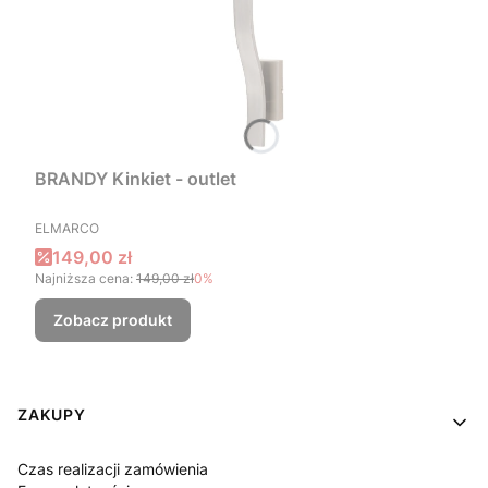
BRANDY Kinkiet - outlet
PRODUCENT
ELMARCO
Cena promocyjna
149,00 zł
Najniższa cena:
149,00 zł
0%
Zobacz produkt
Linki w stopce
ZAKUPY
Czas realizacji zamówienia