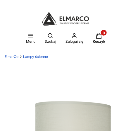
Produkty w koszy
Otwórz wyszukiwarkę
Menu
Szukaj
Zaloguj się
Koszyk
ElmarCo
Lampy ścienne