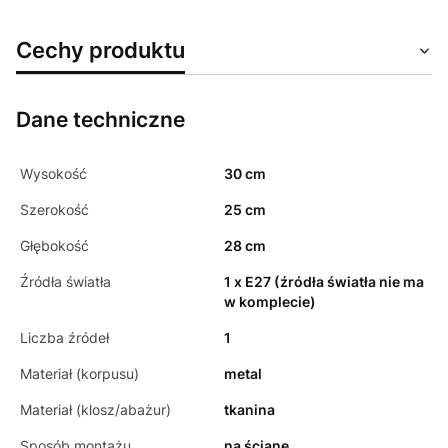
Cechy produktu
Dane techniczne
Wysokość
30 cm
Szerokość
25 cm
Głębokość
28 cm
Źródła światła
1 x E27 (źródła światła nie ma
w komplecie)
Liczba źródeł
1
Materiał (korpusu)
metal
Materiał (klosz/abażur)
tkanina
Sposób montażu
na ścianę