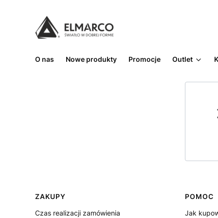
O nas
Nowe produkty
Promocje
Outlet
K
Linki w stopce
ZAKUPY
POMOC
Czas realizacji zamówienia
Jak kupo