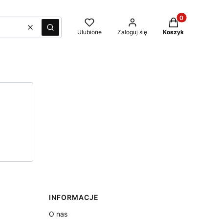
Produkty w kos
Wyczyść
Szukaj
Ulubione
Zaloguj się
Koszyk
INFORMACJE
O nas