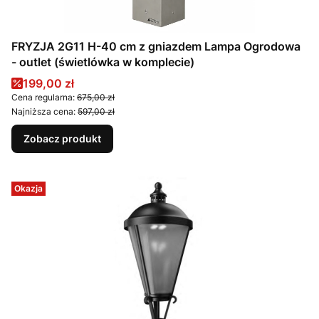
FRYZJA 2G11 H-40 cm z gniazdem Lampa Ogrodowa
- outlet (świetlówka w komplecie)
Cena promocyjna
199,00 zł
Cena regularna:
675,00 zł
Najniższa cena:
597,00 zł
Zobacz produkt
Okazja