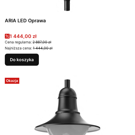
ARIA LED Oprawa
Cena promocyjna
1 444,00 zł
Cena regularna:
2 887,00 zł
Najniższa cena:
1 444,00 zł
Do koszyka
Okazja