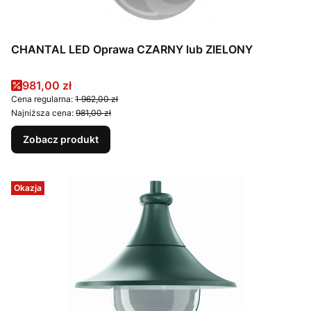
CHANTAL LED Oprawa CZARNY lub ZIELONY
Cena promocyjna
981,00 zł
Cena regularna:
1 962,00 zł
Najniższa cena:
981,00 zł
Zobacz produkt
Okazja