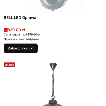
BELL LED Oprawa
Cena promocyjna
839,00 zł
Cena regularna:
1 679,00 zł
Najniższa cena:
839,00 zł
Zobacz produkt
Okazja