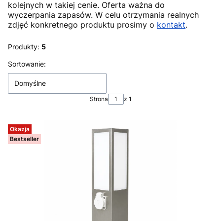
kolejnych w takiej cenie. Oferta ważna do
wyczerpania zapasów. W celu otrzymania realnych
zdjęć konkretnego produktu prosimy o
kontakt
.
Produkty:
5
Lista produktów
Sortowanie:
Domyślne
Strona
z 1
Okazja
Bestseller