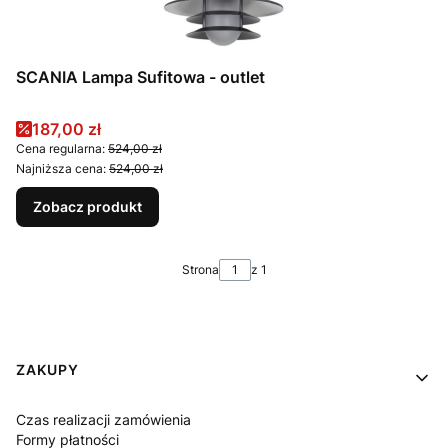
SCANIA Lampa Sufitowa - outlet
Cena promocyjna
187,00 zł
Cena regularna:
524,00 zł
Najniższa cena:
524,00 zł
Zobacz produkt
Strona
z 1
Linki w stopce
ZAKUPY
Czas realizacji zamówienia
Formy płatności