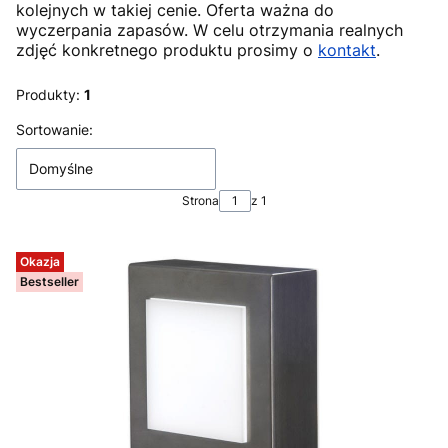
kolejnych w takiej cenie. Oferta ważna do
wyczerpania zapasów. W celu otrzymania realnych
zdjęć konkretnego produktu prosimy o
kontakt
.
Produkty:
1
Lista produktów
Sortowanie:
Domyślne
Strona
z 1
Okazja
Bestseller