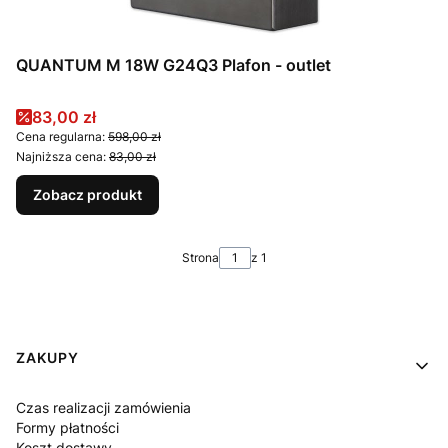
QUANTUM M 18W G24Q3 Plafon - outlet
Cena promocyjna
83,00 zł
Cena regularna:
598,00 zł
Najniższa cena:
83,00 zł
Zobacz produkt
Strona
z 1
Linki w stopce
ZAKUPY
Czas realizacji zamówienia
Formy płatności
Koszt dostawy