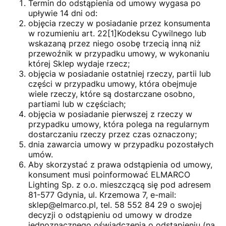
Termin do odstąpienia od umowy wygasa po
upływie 14 dni od:
objęcia rzeczy w posiadanie przez konsumenta
w rozumieniu art. 22[1]Kodeksu Cywilnego lub
wskazaną przez niego osobę trzecią inną niż
przewoźnik w przypadku umowy, w wykonaniu
której Sklep wydaje rzecz;
objęcia w posiadanie ostatniej rzeczy, partii lub
części w przypadku umowy, która obejmuje
wiele rzeczy, które są dostarczane osobno,
partiami lub w częściach;
objęcia w posiadanie pierwszej z rzeczy w
przypadku umowy, która polega na regularnym
dostarczaniu rzeczy przez czas oznaczony;
dnia zawarcia umowy w przypadku pozostałych
umów.
Aby skorzystać z prawa odstąpienia od umowy,
konsument musi poinformować ELMARCO
Lighting Sp. z o.o. mieszczącą się pod adresem
81-577 Gdynia, ul. Krzemowa 7, e-mail:
sklep@elmarco.pl, tel. 58 552 84 29 o swojej
decyzji o odstąpieniu od umowy w drodze
jednoznacznego oświadczenia o odstąpieniu (na