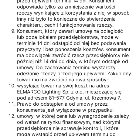
przed upływem terminu 14 dni. Konsument
odpowiada tylko za zmniejszenie wartości
rzeczy wynikające z korzystania z niej w sposób
inny niż było to konieczne do stwierdzenia
charakteru, cech i funkcjonowania rzeczy.
Konsument, który zawarł umowę na odległość
lub poza lokalem przedsiębiorstwa, może w
terminie 14 dni odstąpić od niej bez podawania
przyczyny i bez ponoszenia kosztów. Konsument
ma obowiązek zwrócić rzecz przedsiębiorcy nie
później niż 14 dni od dnia, w którym odstąpił od
umowy. Do zachowania terminu wystarczy
odesłanie rzeczy przed jego upływem. Zakupiony
towar można zwrócić na dwa sposoby:
wysyłając towar na swój koszt na adres
ELMARCO Lighting Sp. z o.o. mieszczącej się
pod adresem 81-577 Gdynia, ul. Krzemowa 7.
Prawo do odstąpienia od umowy przez
konsumenta jest wyłączone w przypadku:
umowy, w której cena lub wynagrodzenie zależy
od wahań na rynku finansowym, nad którymi
przedsiębiorca nie sprawuje kontroli, i które
mogą wystąpić przed upływem terminu do