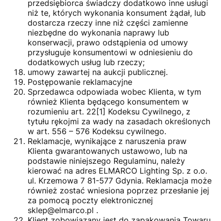
przedsiębiorca świadczy dodatkowo inne usługi
niż te, których wykonania konsument żądał, lub
dostarcza rzeczy inne niż części zamienne
niezbędne do wykonania naprawy lub
konserwacji, prawo odstąpienia od umowy
przysługuje konsumentowi w odniesieniu do
dodatkowych usług lub rzeczy;
umowy zawartej na aukcji publicznej.
Postępowanie reklamacyjne
Sprzedawca odpowiada wobec Klienta, w tym
również Klienta będącego konsumentem w
rozumieniu art. 22[1] Kodeksu Cywilnego, z
tytułu rękojmi za wady na zasadach określonych
w art. 556 – 576 Kodeksu cywilnego.
Reklamacje, wynikające z naruszenia praw
Klienta gwarantowanych ustawowo, lub na
podstawie niniejszego Regulaminu, należy
kierować na adres ELMARCO Lighting Sp. z o.o.
ul. Krzemowa 7 81-577 Gdynia. Reklamacja może
również zostać wniesiona poprzez przesłanie jej
za pomocą poczty elektronicznej
sklep@elmarco.pl .
Klient zobowiązany jest do zapakowania Towaru