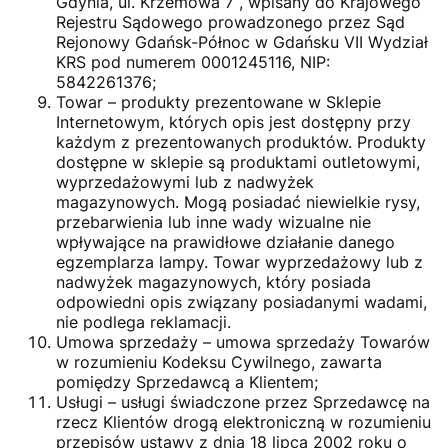
Gdynia, ul. Krzemowa 7 , wpisany do Krajowego
Rejestru Sądowego prowadzonego przez Sąd
Rejonowy Gdańsk-Północ w Gdańsku VII Wydział
KRS pod numerem 0001245116, NIP:
5842261376;
Towar – produkty prezentowane w Sklepie
Internetowym, których opis jest dostępny przy
każdym z prezentowanych produktów. Produkty
dostępne w sklepie są produktami outletowymi,
wyprzedażowymi lub z nadwyżek
magazynowych. Mogą posiadać niewielkie rysy,
przebarwienia lub inne wady wizualne nie
wpływające na prawidłowe działanie danego
egzemplarza lampy. Towar wyprzedażowy lub z
nadwyżek magazynowych, który posiada
odpowiedni opis związany posiadanymi wadami,
nie podlega reklamacji.
Umowa sprzedaży – umowa sprzedaży Towarów
w rozumieniu Kodeksu Cywilnego, zawarta
pomiędzy Sprzedawcą a Klientem;
Usługi – usługi świadczone przez Sprzedawcę na
rzecz Klientów drogą elektroniczną w rozumieniu
przepisów ustawy z dnia 18 lipca 2002 roku o