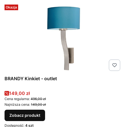
Okazja
BRANDY Kinkiet - outlet
Cena promocyjna
149,00 zł
Cena regularna:
496,00 zł
Najniższa cena:
149,00 zł
Zobacz produkt
Dostępność:
4 szt