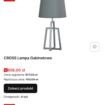
CROSS Lampa Gabinetowa
Cena promocyjna
658,00 zł
Cena regularna:
877,00 zł
Najniższa cena:
702,00 zł
Zobacz produkt
Dostępność:
4 szt