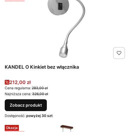
KANDEL O Kinkiet bez włącznika
Cena promocyjna
212,00 zł
Cena regularna:
283,00 zł
Najniższa cena:
326,00 zł
Zobacz produkt
Dostępność:
powyżej 30 szt
Okazja