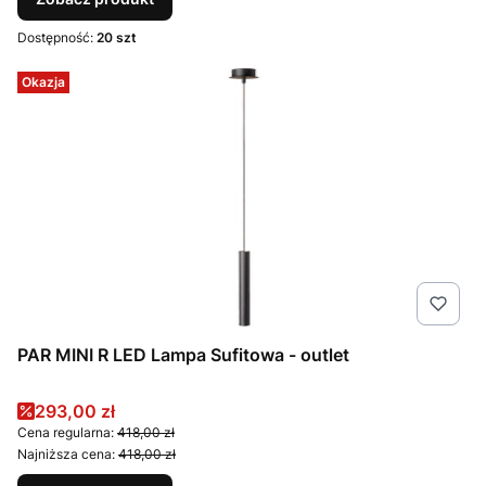
Dostępność:
20 szt
Okazja
PAR MINI R LED Lampa Sufitowa - outlet
Cena promocyjna
293,00 zł
Cena regularna:
418,00 zł
Najniższa cena:
418,00 zł