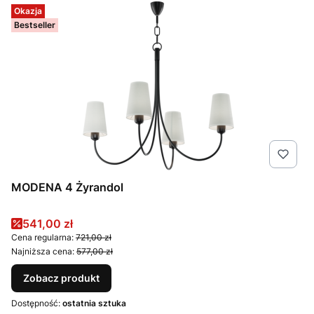
Okazja
Bestseller
MODENA 4 Żyrandol
Cena promocyjna
541,00 zł
Cena regularna:
721,00 zł
Najniższa cena:
577,00 zł
Zobacz produkt
Dostępność:
ostatnia sztuka