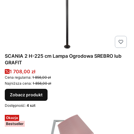
SCANIA 2 H-225 cm Lampa Ogrodowa SREBRO lub
GRAFIT
Cena promocyjna
1 708,00 zł
Cena regularna:
1 856,00 zł
Najniższa cena:
1 856,00 zł
Zobacz produkt
Dostępność:
4 szt
Okazja
Bestseller