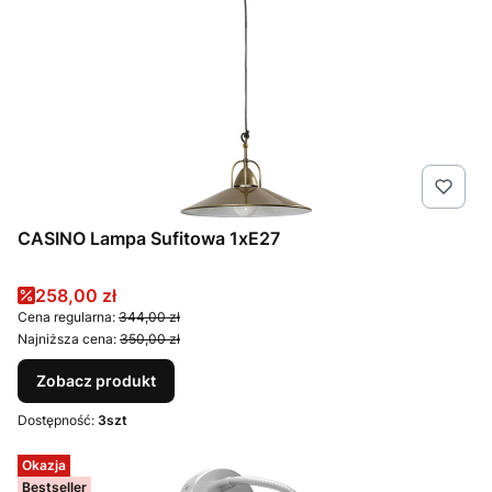
CASINO Lampa Sufitowa 1xE27
Cena promocyjna
258,00 zł
Cena regularna:
344,00 zł
Najniższa cena:
350,00 zł
Zobacz produkt
Dostępność:
3szt
Okazja
Bestseller