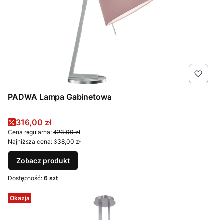
PADWA Lampa Gabinetowa
Cena promocyjna
316,00 zł
Cena regularna:
423,00 zł
Najniższa cena:
338,00 zł
Zobacz produkt
Dostępność:
6 szt
Okazja