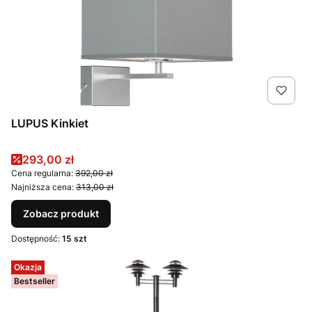
LUPUS Kinkiet
Cena promocyjna
293,00 zł
Cena regularna:
392,00 zł
Najniższa cena:
313,00 zł
Zobacz produkt
Dostępność:
15 szt
Okazja
Bestseller