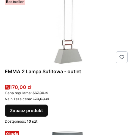
Bestseller
EMMA 2 Lampa Sufitowa - outlet
Cena promocyjna
170,00 zł
Cena regularna:
567,00 zł
Najniższa cena:
170,00 zł
Zobacz produkt
Dostępność:
10 szt
Okazja