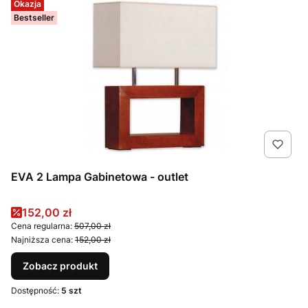
Okazja
Bestseller
EVA 2 Lampa Gabinetowa - outlet
Cena promocyjna
152,00 zł
Cena regularna:
507,00 zł
Najniższa cena:
152,00 zł
Zobacz produkt
Dostępność:
5 szt