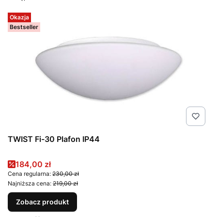
Okazja
Bestseller
TWIST Fi-30 Plafon IP44
Cena promocyjna
184,00 zł
Cena regularna:
230,00 zł
Najniższa cena:
219,00 zł
Zobacz produkt