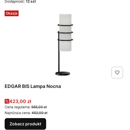
Dostępność:
12 szt
Okazja
EDGAR BIS Lampa Nocna
Cena promocyjna
423,00 zł
Cena regularna:
565,00 zł
Najniższa cena:
452,00 zł
Zobacz produkt