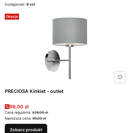
Dostępność:
9 szt
Okazja
PRECIOSA Kinkiet - outlet
Cena promocyjna
99,00 zł
Cena regularna:
328,00 zł
Najniższa cena:
99,00 zł
Zobacz produkt