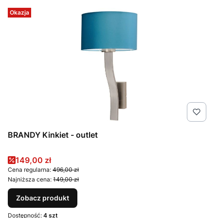
Okazja
BRANDY Kinkiet - outlet
Cena promocyjna
149,00 zł
Cena regularna:
496,00 zł
Najniższa cena:
149,00 zł
Zobacz produkt
Dostępność:
4 szt