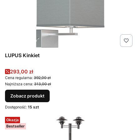
LUPUS Kinkiet
Cena promocyjna
293,00 zł
Cena regularna:
392,00 zł
Najniższa cena:
313,00 zł
Zobacz produkt
Dostępność:
15 szt
Okazja
Bestseller