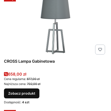
CROSS Lampa Gabinetowa
Cena promocyjna
658,00 zł
Cena regularna:
877,00 zł
Najniższa cena:
702,00 zł
Zobacz produkt
Dostępność:
4 szt