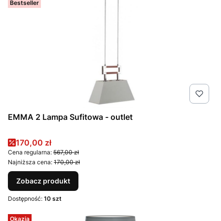
Bestseller
EMMA 2 Lampa Sufitowa - outlet
Cena promocyjna
170,00 zł
Cena regularna:
567,00 zł
Najniższa cena:
170,00 zł
Zobacz produkt
Dostępność:
10 szt
Okazja