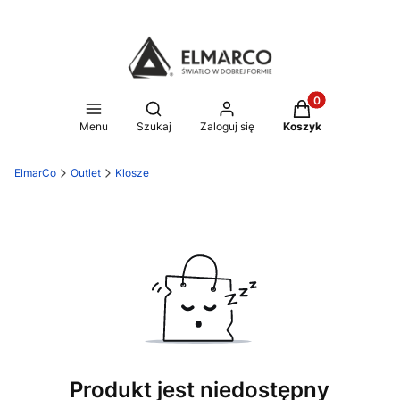
Produkty w koszy
Otwórz wyszukiwarkę
Menu
Szukaj
Zaloguj się
Koszyk
ElmarCo
Outlet
Klosze
Produkt jest niedostępny