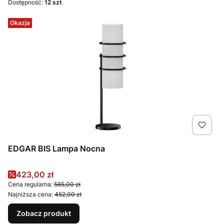
Dostępność:
12 szt
Okazja
EDGAR BIS Lampa Nocna
Cena promocyjna
423,00 zł
Cena regularna:
565,00 zł
Najniższa cena:
452,00 zł
Zobacz produkt