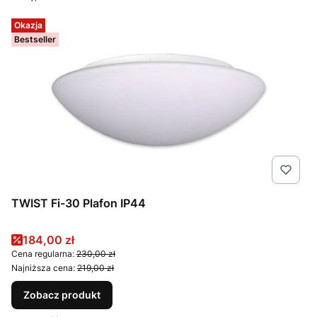
Okazja
Bestseller
TWIST Fi-30 Plafon IP44
Cena promocyjna
184,00 zł
Cena regularna:
230,00 zł
Najniższa cena:
219,00 zł
Zobacz produkt