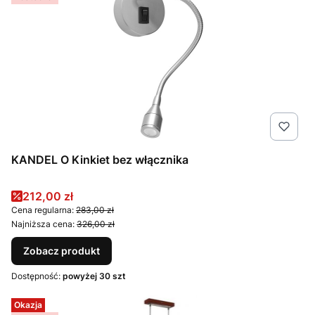
KANDEL O Kinkiet bez włącznika
Cena promocyjna
212,00 zł
Cena regularna:
283,00 zł
Najniższa cena:
326,00 zł
Zobacz produkt
Dostępność:
powyżej 30 szt
Okazja