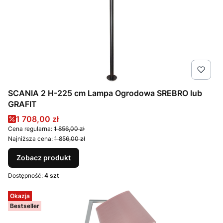
SCANIA 2 H-225 cm Lampa Ogrodowa SREBRO lub
GRAFIT
Cena promocyjna
1 708,00 zł
Cena regularna:
1 856,00 zł
Najniższa cena:
1 856,00 zł
Zobacz produkt
Dostępność:
4 szt
Okazja
Bestseller