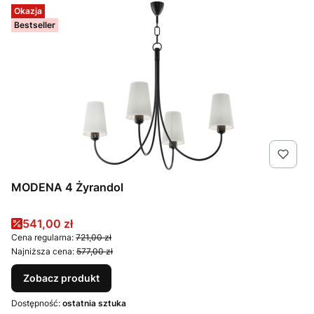
Okazja
Bestseller
MODENA 4 Żyrandol
Cena promocyjna
541,00 zł
Cena regularna:
721,00 zł
Najniższa cena:
577,00 zł
Zobacz produkt
Dostępność:
ostatnia sztuka