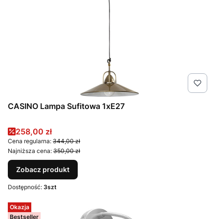
CASINO Lampa Sufitowa 1xE27
Cena promocyjna
258,00 zł
Cena regularna:
344,00 zł
Najniższa cena:
350,00 zł
Zobacz produkt
Dostępność:
3szt
Okazja
Bestseller