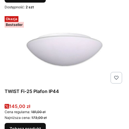
Dostępność:
2 szt
Okazja
Bestseller
TWIST Fi-25 Plafon IP44
Cena promocyjna
145,00 zł
Cena regularna:
181,00 zł
Najniższa cena:
173,00 zł
Zobacz produkt