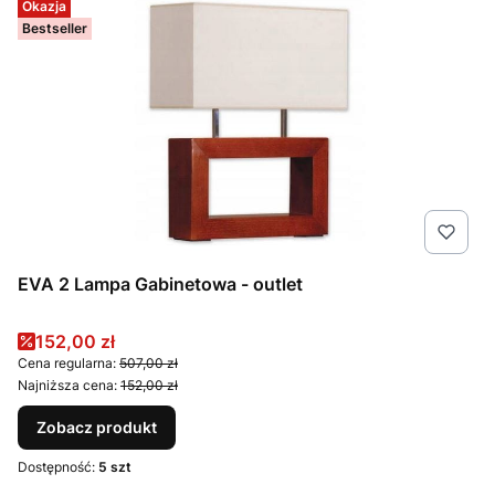
Okazja
Bestseller
EVA 2 Lampa Gabinetowa - outlet
Cena promocyjna
152,00 zł
Cena regularna:
507,00 zł
Najniższa cena:
152,00 zł
Zobacz produkt
Dostępność:
5 szt