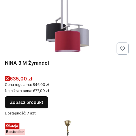
NINA 3 M Żyrandol
Cena promocyjna
635,00 zł
Cena regularna:
846,00 zł
Najniższa cena:
677,00 zł
Zobacz produkt
Dostępność:
7 szt
Okazja
Bestseller