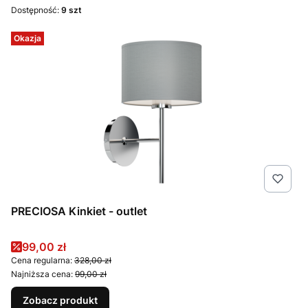
Dostępność:
9 szt
Okazja
PRECIOSA Kinkiet - outlet
Cena promocyjna
99,00 zł
Cena regularna:
328,00 zł
Najniższa cena:
99,00 zł
Zobacz produkt