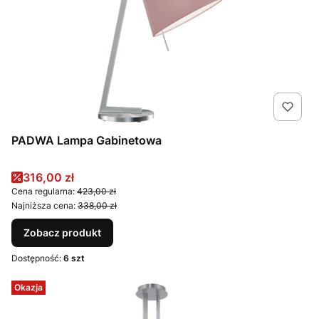
PADWA Lampa Gabinetowa
Cena promocyjna
316,00 zł
Cena regularna:
423,00 zł
Najniższa cena:
338,00 zł
Zobacz produkt
Dostępność:
6 szt
Okazja