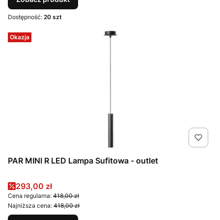
Dostępność:
20 szt
Okazja
PAR MINI R LED Lampa Sufitowa - outlet
Cena promocyjna
293,00 zł
Cena regularna:
418,00 zł
Najniższa cena:
418,00 zł